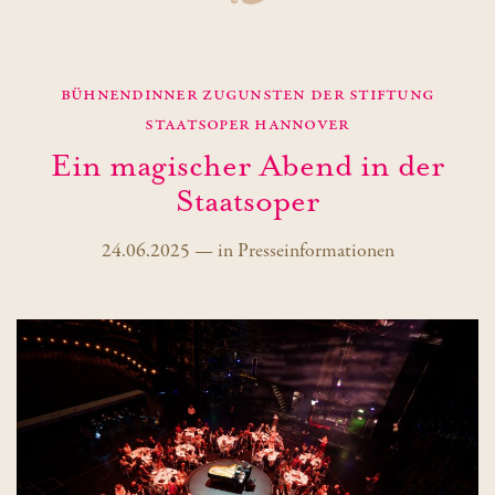
Bühnendinner zugunsten der Stiftung
Staatsoper Hannover
Ein magischer Abend in der
Staatsoper
24.06.2025
—
in
Presseinformationen