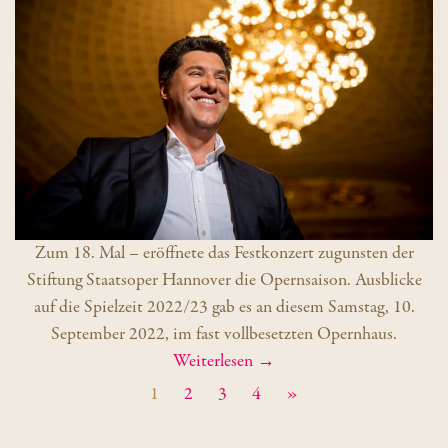
Zum 18. Mal – eröffnete das Festkonzert zugunsten der
Stiftung Staatsoper Hannover die Opernsaison. Ausblicke
auf die Spielzeit 2022/23 gab es an diesem Samstag, 10.
September 2022, im fast vollbesetzten Opernhaus.
Weiterlesen →
1
2
3
4
»